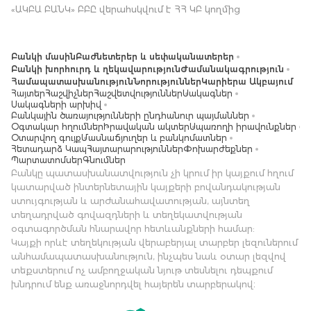
«ԱԿԲԱ ԲԱՆԿ» ԲԲԸ վերահսկվում է ՀՀ ԿԲ կողմից
Բանկի մասին
Բաժնետերեր և սեփականատերեր
Բանկի խորհուրդ և ղեկավարություն
Ժամանակագրություն
Համապատասխանություն
Նորություններ
Կարիերա Ակբայում
Հայտեր
Հաշվիչներ
Հաշվետվություններ
Սակագներ
Սակագների արխիվ
Բանկային ծառայությունների ընդհանուր պայմաններ
Օգտակար հղումներ
Իրավական ակտեր
Սպառողի իրավունքներ
Օտարվող գույք
Մասնաճյուղեր և բանկոմատներ
Հետադարձ Կապ
Հայտարարություններ
Փոխարժեքներ
Պարտատոմսեր
Գնումներ
Բանկը պատասխանատվություն չի կրում իր կայքում հղում
կատարված ինտերնետային կայքերի բովանդակության
ստույգության և արժանահավատության, այնտեղ
տեղադրված գովազդների և տեղեկատվության
օգտագործման հնարավոր հետևանքների համար:
Կայքի որևէ տեղեկության վերաբերյալ տարբեր լեզուներում
անհամապատասխանություն, ինչպես նաև օտար լեզվով
տեքստերում ոչ ամբողջական նյութ տեսնելու դեպքում
խնդրում ենք առաջնորդվել հայերեն տարբերակով։