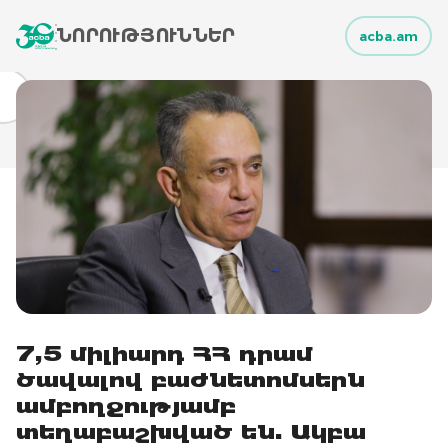
ՆՈՐՈՒԹՅՈՒՆՆԵՐ
acba.am
7,5 միլիարդ ՀՀ դրամ
ծավալով բաժնետոմսերն
ամբողջությամբ
տեղաբաշխված են. Ակբա