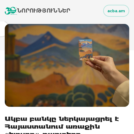
ՆՈՐՈՒԹՅՈՒՆՆԵՐ
acba.am
Ակբա բանկը ներկայացրել է
Հայաստանում առաջին