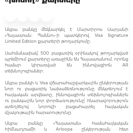
«խոսող» քարտերը
Ակբա բանկը մեկնարկել է Մարտիրոս Սարյանի
«Հայաստան։ Պաննո»-ի պատկերով Visa Signature
Limited Edition քարտերի թողարկումը։
Սահմանափակ՝ 500 բացառիկ օրինակով թողարկված
պրեմիում քարտերը առաջինն են Հայաստանում, որոնց
համար կիրառված են իննովացիոն AR
տեխնոլոգիաներ։
Ակբա բանկի և Visa վճարահաշվարկային ընկերության
նոր ու բացառիկ նախաձեռնությունը մեկտեղում է
հայկական արվեստը, իննովացիոն տեխնոլոգիաներն
ու բանկային նոր փորձառությունը՝ հնարավորություն
ստեղծելով նորովի բացահայտել հայկական
մշակութային հարստությունը։
Ակբա բանկը «Հայաստան» համահայկական
հիմնադրամի և Arloopa ընկերության հետ