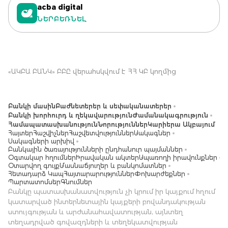
acba digital
ՆԵՐԲԵՌՆԵԼ
«ԱԿԲԱ ԲԱՆԿ» ԲԲԸ վերահսկվում է ՀՀ ԿԲ կողմից
Բանկի մասին
Բաժնետերեր և սեփականատերեր
Բանկի խորհուրդ և ղեկավարություն
Ժամանակագրություն
Համապատասխանություն
Նորություններ
Կարիերա Ակբայում
Հայտեր
Հաշվիչներ
Հաշվետվություններ
Սակագներ
Սակագների արխիվ
Բանկային ծառայությունների ընդհանուր պայմաններ
Օգտակար հղումներ
Իրավական ակտեր
Սպառողի իրավունքներ
Օտարվող գույք
Մասնաճյուղեր և բանկոմատներ
Հետադարձ Կապ
Հայտարարություններ
Փոխարժեքներ
Պարտատոմսեր
Գնումներ
Բանկը պատասխանատվություն չի կրում իր կայքում հղում
կատարված ինտերնետային կայքերի բովանդակության
ստույգության և արժանահավատության, այնտեղ
տեղադրված գովազդների և տեղեկատվության