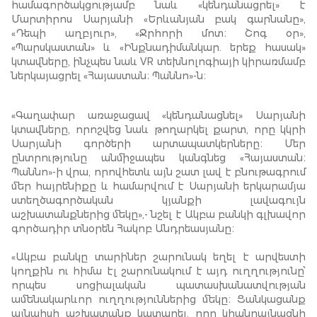
համագործակցությամբ նաև «կենդանացրել» է
Մարտիրոս Սարյանի «Երևանյան բակ գարնանը»,
«Դեպի աղբյուր», «Ջրհորի մոտ։ Շոգ օր»,
«Պարսկաստան» և «Ինքնադիմանկար. երեք հասակ»
կտավները, ինչպես նաև VR տեխնոլոգիայի կիրառմամբ
ներկայացրել «Հայաստան։ Պաննո»-ն։
«Գաղափար առաջացավ «կենդանացնել» Սարյանի
կտավները, որոշվեց նաև թողարկել քարտ, որը կկրի
Սարյանի գործերի արտապատկերները։ Մեր
ընտրությունը անմիջապես կանգնեց «Հայաստան։
Պաննո»-ի վրա, որովհետև այն շատ լավ է բնութագրում
մեր հայրենիքը և համարվում է Սարյանի երկարամյա
ստեղծագործական կյանքի լավագույն
աշխատանքներից մեկը»,- նշել է Ակբա բանկի գլխավոր
գործադիր տնօրեն Հակոբ Անդրեասյանը։
«Ակբա բանկը տարիներ շարունակ եղել է արվեստի
կողքին ու հիմա էլ շարունակում է այդ ուղղությունը՝
որպես սոցիալական պատասխանատվության
ամենակարևոր ուղղություններից մեկը։ Ցանկացանք
այնպիսի աշխատանք կատարել, որը կհանրայնացնի