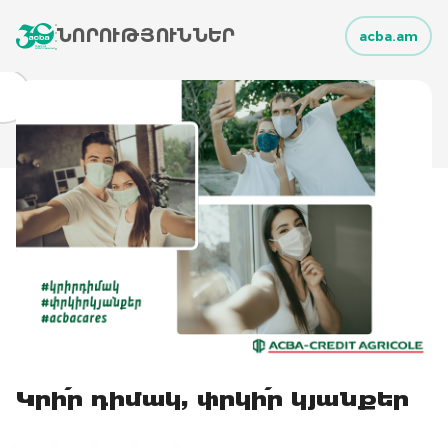
ՆՈՐՈՒԹՅՈՒՆՆԵՐ
acba.am
Կրի՛ր դիմակ, փրկի՛ր կյանքեր