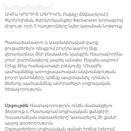
ԱԿԲԱ-ԿՐԵԴԻՏ ԱԳՐԻԿՈԼ Բանկը մեկնարկում է
#կրիրդիմակ, #փրկիրկյանքեր #acbacares խորագրով
մրցույթ, որի 5 հաղթողները նվեր կստանան նոթբուք:
Պատասխանատու և կազմակերպված վարք
ցուցաբերելու դեպքում բոլորս կարող ենք
վերադառնալ մեր բնականոն կյանքին հնարավորինս
շուտ՝ շարունակելով ապրել այնպես, ինչպես ապրում
էինք մինչ համավարակի բռնկումը: Միասի՛ն
պահպանենք առողջապահական անվտանգության
բոլոր կանոնները, կրե՛նք պաշտպանիչ դիմակ և
ձեռնոց, պահպանե՛նք անհրաժեշտ սոցիալական
հեռավորություն:
Մրցույթին
հնարավորություն ունեն մասնակցելու
Ֆեյսբուք և Ինստագրամ սոցիալական ցանցերի
հայաստանյան օգտատերերը՝ կատարելով մի քանի
պարզ գործողություն:
Օգտատերերը սոցիալական ցանցի իրենց էջերում