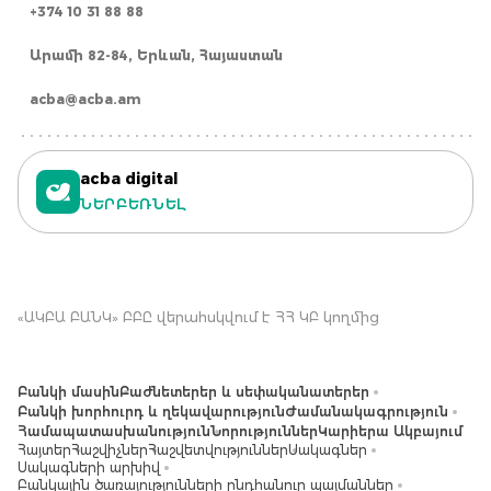
+374 10 31 88 88
Արամի 82-84, Երևան, Հայաստան
acba@acba.am
acba digital
ՆԵՐԲԵՌՆԵԼ
«ԱԿԲԱ ԲԱՆԿ» ԲԲԸ վերահսկվում է ՀՀ ԿԲ կողմից
Բանկի մասին
Բաժնետերեր և սեփականատերեր
Բանկի խորհուրդ և ղեկավարություն
Ժամանակագրություն
Համապատասխանություն
Նորություններ
Կարիերա Ակբայում
Հայտեր
Հաշվիչներ
Հաշվետվություններ
Սակագներ
Սակագների արխիվ
Բանկային ծառայությունների ընդհանուր պայմաններ