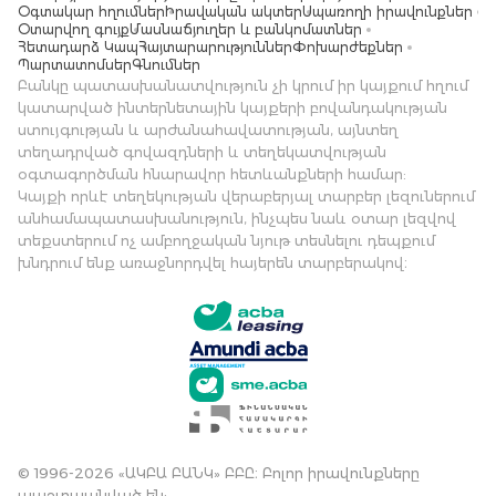
Օգտակար հղումներ
Իրավական ակտեր
Սպառողի իրավունքներ
Օտարվող գույք
Մասնաճյուղեր և բանկոմատներ
Հետադարձ Կապ
Հայտարարություններ
Փոխարժեքներ
Պարտատոմսեր
Գնումներ
Բանկը պատասխանատվություն չի կրում իր կայքում հղում
կատարված ինտերնետային կայքերի բովանդակության
ստույգության և արժանահավատության, այնտեղ
տեղադրված գովազդների և տեղեկատվության
օգտագործման հնարավոր հետևանքների համար:
Կայքի որևէ տեղեկության վերաբերյալ տարբեր լեզուներում
անհամապատասխանություն, ինչպես նաև օտար լեզվով
տեքստերում ոչ ամբողջական նյութ տեսնելու դեպքում
խնդրում ենք առաջնորդվել հայերեն տարբերակով։
© 1996-2026 «ԱԿԲԱ ԲԱՆԿ» ԲԲԸ։ Բոլոր իրավունքները
պաշտպանված են: