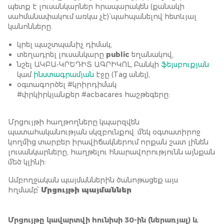
պետք է լուսանկարներ հրապարակեն (քանակի
սահմանափակում առկա չէ)` պահպանելով հետևյալ
կանոնները.
կրել պաշտպանիչ դիմակ,
տեղադրել
լուսանկարը
public
եղանակով,
նշել ԱԿԲԱ-ԿՐԵԴԻՏ ԱԳՐԻԿՈԼ Բանկի
ֆեյսբուքյան
կամ
ինստագրամյան
էջը (Tag անել),
օգտագործել #կրիրդիմակ
#փրկիրկյանքեր #acbacares հաշթեգերը:
Մրցույթի հաղթողները կպարզվեն
պատահականության սկզբունքով. մեկ օգտատիրոջ
կողմից տարբեր իրավիճակներում որքան շատ լինեն
լուսանկարները, հաղթելու հնարավորությունն այնքան
մեծ կլինի:
Ամբողջական պայմաններին ծանոթացեք այս
հղմամբ՝
Մրցույթի պայմաններ
Մրցույթը կավարտվի հունիսի 30-ին (ներառյալ) և