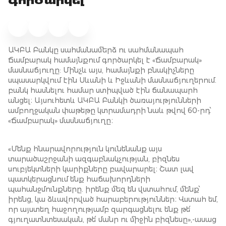
գործարկել
ԱԿԲԱ Բանկը սահմանամերձ ու սահմանապահ
Ճամբարակ համայնքում գործարկել է «Ճամբարակ»
մասնաճյուղը: Մինչև այս, համայնքի բնակիչները
սպասարկվում էին Սևանի և Իջևանի մասնաճյուղերում.
բանկ հասնելու համար ստիպված էին ճանապարհ
անցել։ Այսուհետև ԱԿԲԱ Բանկի ծառայությունների
ամբողջական փաթեթը կտրամադրի նաև թվով 60-րդ՝
«Ճամբարակ» մասնաճյուղը։
«Մենք հնարավորություն կունենանք այս
տարածաշրջանի ազգաբնակչության, բիզնես
սուբյեկտների կարիքները բավարարել։ Շատ լավ
պատկերացնում ենք հաճախորդների
պահանջմունքները. իրենք մեզ են վստահում, մենք՝
իրենց, կա ձևավորված հարաբերություններ։ Վստահ եմ,
որ այստեղ հաջողությամբ զարգացնելու ենք թե՛
գյուղատնտեսական, թե՛ մանր ու միջին բիզնեսը»,-ասաց