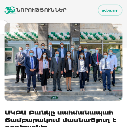
ՆՈՐՈՒԹՅՈՒՆՆԵՐ
acba.am
ԱԿԲԱ Բանկը սահմանապահ
Ճամբարակում մասնաճյուղ է