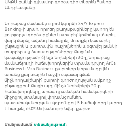
ԱԿԲԱ բանկի գլխավոր գործադիր տնօրեն Հակոբ
Անդրեասյանը։
Նորաբաց մասնաճյուղում կգործի 24/7 Express
Banking-ի սրահ, որտեղ քաղաքացիները կարող են
շուրջօրյա գործարքներ կատարել՝ կոմունալ վճարել,
վարկ մարել, ավանդ համալրել, մուտքեր կատարել
ընթացիկ և քարտային հաշիվներին և օգտվել բանկի
տարբեր այլ ծառայություներից։ Բացման
կապակցությամբ մինչև նոյեմբերի 30-ը նորաբաց
մասնաճյուղի հաճախորդներին տրամադրվող ArCa
Business և Visa Business քարտերը կտրամադրվեն
առանց քարտային հաշվի սպասարկման
միջնորդավճարի՝ քարտի գործողության ամբողջ
ընթացքում: Բացի այդ, մինչև նոյեմբերի 30-ը
հաճախորդները արագ դրամական համակարգերի
միջոցով ստանալով փոխանցումներ,
պատահականության սկզբունքով 5 հաճախորդ կարող
է հաղթել «ՎԵԳԱ» խանութի նվեր քարտ:
Մանրամասն՝
տեսանյութում
: