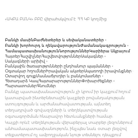
«ԱԿԲԱ ԲԱՆԿ» ԲԲԸ վերահսկվում է ՀՀ ԿԲ կողմից
Բանկի մասին
Բաժնետերեր և սեփականատերեր
Բանկի խորհուրդ և ղեկավարություն
Ժամանակագրություն
Համապատասխանություն
Նորություններ
Կարիերա Ակբայում
Հայտեր
Հաշվիչներ
Հաշվետվություններ
Սակագներ
Սակագների արխիվ
Բանկային ծառայությունների ընդհանուր պայմաններ
Օգտակար հղումներ
Իրավական ակտեր
Սպառողի իրավունքներ
Օտարվող գույք
Մասնաճյուղեր և բանկոմատներ
Հետադարձ Կապ
Հայտարարություններ
Փոխարժեքներ
Պարտատոմսեր
Գնումներ
Բանկը պատասխանատվություն չի կրում իր կայքում հղում
կատարված ինտերնետային կայքերի բովանդակության
ստույգության և արժանահավատության, այնտեղ
տեղադրված գովազդների և տեղեկատվության
օգտագործման հնարավոր հետևանքների համար:
Կայքի որևէ տեղեկության վերաբերյալ տարբեր լեզուներում
անհամապատասխանություն, ինչպես նաև օտար լեզվով
տեքստերում ոչ ամբողջական նյութ տեսնելու դեպքում