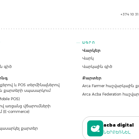
+374 10 3
Ս
ԱԳՐՈ
ր
Վարկեր
Վարկ
ն գիծ
Վարկային գիծ
ինգ
Քարտեր
քերով և POS տերմինալներով
Arca Farmer հաշվարկային 
ն քարտերի սպասարկում
Arca Acba Federation հաշվ
obile POS)
վ առցանց վճարումների
մ (E-commerce)
acba digital
պասարկել քարտեր
ՆԵՐԲԵՌՆԵԼ