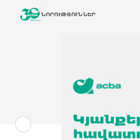
ՆՈՐՈՒԹՅՈՒՆՆԵՐ