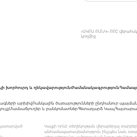
«ԱԿԲԱ ԲԱՆԿ» ԲԲԸ վերահսկվ
կողմից
կի խորհուրդ և ղեկավարություն
Ժամանակագրություն
Համապ
ագների արխիվ
Բանկային ծառայությունների ընդհանուր պայմա
ույք
Մասնաճյուղեր և բանկոմատներ
Հետադարձ Կապ
Հայտարար
մ կատարված
Կայքի որևէ տեղեկության վերաբերյալ տարբեր 
անհամապատասխանություն, ինչպես նաև օտար