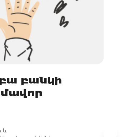
կբա բանկի
ամավոր
ն և