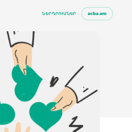
acba.am
ՆԵՐԴՐՈՒՄՆԵՐ
ՆԵՐԴՐՈՒՄՆԵՐ