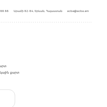
1 88 88
Արամի 82-84, Երևան, Հայաստան
acba@acba.am
քարտ
արկային քարտ