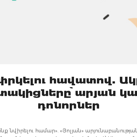
փրկելու հավատով. Ա
ակիցները՝ արյան կ
դոնորներ
անք նվիրելու համար». «Յոլյան» արյունաբանությա