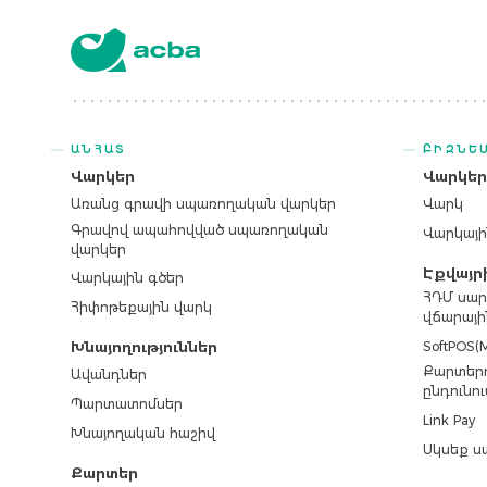
ԱՆՀԱՏ
ԲԻԶՆԵ
Վարկեր
Վարկե
Առանց գրավի սպառողական վարկեր
Վարկ
Գրավով ապահովված սպառողական
Վարկայի
վարկեր
Էքվայր
Վարկային գծեր
ՀԴՄ սար
Հիփոթեքային վարկ
վճարայի
SoftPOS(M
Խնայողություններ
Քարտերո
Ավանդներ
ընդունու
Պարտատոմսեր
Link Pay
Խնայողական հաշիվ
Սկսեք ս
Քարտեր