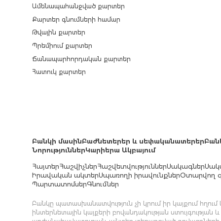
Ամենապահանջված քարտեր
Քարտեր գնումների համար
Թվային քարտեր
Պրեմիում քարտեր
Ճանապարհորդական քարտեր
Հատուկ քարտեր
Բանկի մասին
Բաժնետերեր և սեփականատերեր
Բան
Նորություններ
Կարիերա Ակբայում
Հայտեր
Հաշվիչներ
Հաշվետվություններ
Սակագներ
Սակ
Իրավական ակտեր
Սպառողի իրավունքներ
Օտարվող գ
Պարտատոմսեր
Գնումներ
Բանկը պատասխանատվություն չի կրում իր կայքում հղու
ինտերնետային կայքերի բովանդակության ստույգության և