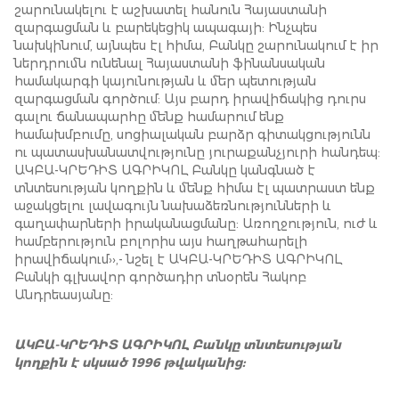
շարունակելու է աշխատել հանուն Հայաստանի
զարգացման և բարեկեցիկ ապագայի: Ինչպես
նախկինում, այնպես էլ հիմա, Բանկը շարունակում է իր
ներդրումն ունենալ Հայաստանի ֆինանսական
համակարգի կայունության և մեր պետության
զարգացման գործում: Այս բարդ իրավիճակից դուրս
գալու ճանապարհը մենք համարում ենք
համախմբումը, սոցիալական բարձր գիտակցությունն
ու պատասխանատվությունը յուրաքանչյուրի հանդեպ:
ԱԿԲԱ-ԿՐԵԴԻՏ ԱԳՐԻԿՈԼ Բանկը կանգնած է
տնտեսության կողքին և մենք հիմա էլ պատրաստ ենք
աջակցելու լավագույն նախաձեռնությունների և
գաղափարների իրականացմանը: Առողջություն, ուժ և
համբերություն բոլորիս այս հաղթահարելի
իրավիճակում››,- նշել է ԱԿԲԱ-ԿՐԵԴԻՏ ԱԳՐԻԿՈԼ
Բանկի գլխավոր գործադիր տնօրեն Հակոբ
Անդրեասյանը:
ԱԿԲԱ-ԿՐԵԴԻՏ ԱԳՐԻԿՈԼ Բանկը տնտեսության
կողքին է սկսած 1996 թվականից: