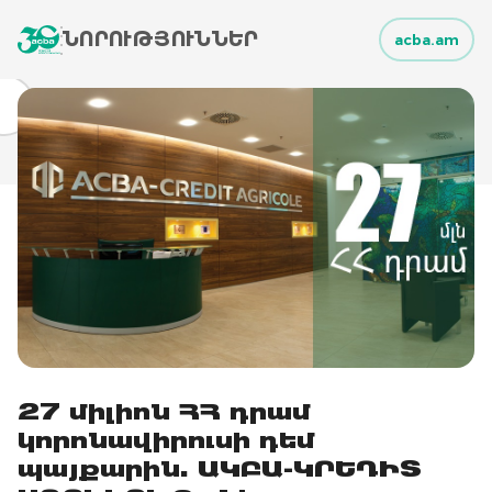
ՆՈՐՈՒԹՅՈՒՆՆԵՐ
acba.am
27 միլիոն ՀՀ դրամ
կորոնավիրուսի դեմ
պայքարին. ԱԿԲԱ-ԿՐԵԴԻՏ