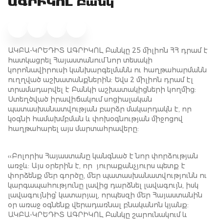
ԱԳՐԻԿՈԼ Բանկ
ԱԿԲԱ-ԿՐԵԴԻՏ ԱԳՐԻԿՈԼ Բանկը 25 միլիոն ՀՀ դրամ է
հատկացրել Հայաստանում նոր տեսակի
կորոնավիրուսի կանխարգելմանն ու հաղթահարմանն
ուղղված աշխատանքներին: Եվս 2 միլիոն դրամ էլ
տրամադարվել է Բանկի աշխատակիցների կողմից:
Ստեղծված իրավիճակում սոցիալական
պատասխանատվության բարձր մակարդակն է, որ
կօգնի համախմբման և փոխօգնության միջոցով
հաղթահարել այս մարտահրավերը:
‹‹Բոլորիս Հայաստանը կանգնած է նոր փորձության
առջև: Այս օրերին է, որ յուրաքանչյուրս պետք է
փորձենք մեր գործը, մեր պատասխանատվությունն ու
կարգապահությունը լավից դարձնել լավագույն, իսկ
լավագույնից՝ կատարյալ, որպեսզի մեր Հայաստանին
օր առաջ օգնենք վերադառնալ բնականոն կյանք:
ԱԿԲԱ-ԿՐԵԴԻՏ ԱԳՐԻԿՈԼ Բանկը շարունակում և