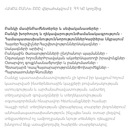
«ԱԿԲԱ ԲԱՆԿ» ԲԲԸ վերահսկվում է ՀՀ ԿԲ կողմից
Բանկի մասին
Բաժնետերեր և սեփականատերեր
Բանկի խորհուրդ և ղեկավարություն
Ժամանակագրություն
Համապատասխանություն
Նորություններ
Կարիերա Ակբայում
Հայտեր
Հաշվիչներ
Հաշվետվություններ
Սակագներ
Սակագների արխիվ
Բանկային ծառայությունների ընդհանուր պայմաններ
Օգտակար հղումներ
Իրավական ակտեր
Սպառողի իրավունքներ
Օտարվող գույք
Մասնաճյուղեր և բանկոմատներ
Հետադարձ Կապ
Հայտարարություններ
Փոխարժեքներ
Պարտատոմսեր
Գնումներ
Բանկը պատասխանատվություն չի կրում իր կայքում հղում
կատարված ինտերնետային կայքերի բովանդակության
ստույգության և արժանահավատության, այնտեղ
տեղադրված գովազդների և տեղեկատվության
օգտագործման հնարավոր հետևանքների համար:
Կայքի որևէ տեղեկության վերաբերյալ տարբեր լեզուներում
անհամապատասխանություն, ինչպես նաև օտար լեզվով
տեքստերում ոչ ամբողջական նյութ տեսնելու դեպքում
խնդրում ենք առաջնորդվել հայերեն տարբերակով։