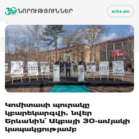
ՆՈՐՈՒԹՅՈՒՆՆԵՐ
acba.am
Կոմիտասի պուրակը
կբարեկարգվի. նվեր
Երևանին` Ակբայի 30-ամյակի
կապակցությամբ