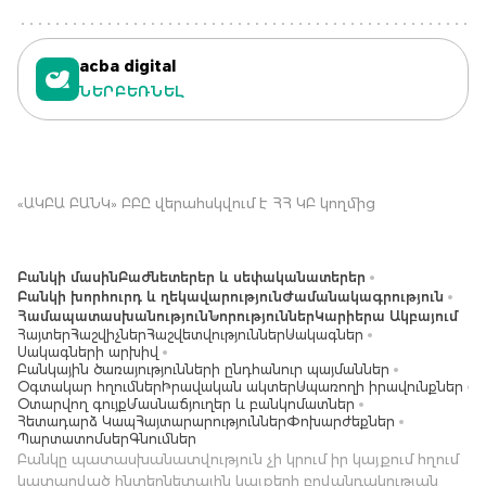
acba digital
ՆԵՐԲԵՌՆԵԼ
«ԱԿԲԱ ԲԱՆԿ» ԲԲԸ վերահսկվում է ՀՀ ԿԲ կողմից
Բանկի մասին
Բաժնետերեր և սեփականատերեր
Բանկի խորհուրդ և ղեկավարություն
Ժամանակագրություն
Համապատասխանություն
Նորություններ
Կարիերա Ակբայում
Հայտեր
Հաշվիչներ
Հաշվետվություններ
Սակագներ
Սակագների արխիվ
Բանկային ծառայությունների ընդհանուր պայմաններ
Օգտակար հղումներ
Իրավական ակտեր
Սպառողի իրավունքներ
Օտարվող գույք
Մասնաճյուղեր և բանկոմատներ
Հետադարձ Կապ
Հայտարարություններ
Փոխարժեքներ
Պարտատոմսեր
Գնումներ
Բանկը պատասխանատվություն չի կրում իր կայքում հղում
կատարված ինտերնետային կայքերի բովանդակության