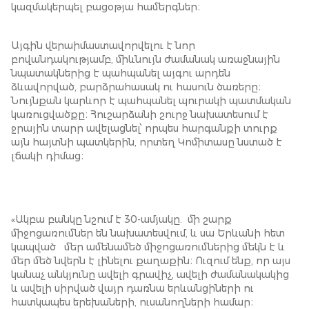
կազմակերպել բացօթյա համերգներ։
Այգին վերաիմաստավորվելու է նոր
բովանդակությամբ, միևնույն ժամանակ առաջնային
նպատակներից է պահպանել այգու արդեն
ձևավորված, բարձրահասակ ու հասուն ծառերը։
Նույնքան կարևոր է պահպանել պուրակի պատմական
կառուցվածքը։ Հուշարձանի շուրջ նախատեսում է
ջրային տարր ավելացնել՝ որպես հարգանքի տուրք
այն հայտնի պատկերին, որտեղ Կոմիտասը նստած է
լճակի դիմաց։
«Ակբա բանկը նշում է 30-ամյակը. մի շարք
միջոցառումներ են նախատեսվում, և սա Երևանի հետ
կապված մեր ամենամեծ միջոցառումներից մեկն է և
մեր մեծ նվերն է լինելու քաղաքին։ Ուզում ենք, որ այս
կանաչ անկյունը ավելի գրավիչ, ավելի ժամանակակից
և ավելի սիրված վայր դառնա երևանցիների ու
հատկապես երեխաների, ուսանողների համար։