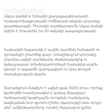
Ակբա բանկի և Երևանի քաղաքապետարանի
համագործակցությամբ Կոմիտասի անվան պուրակը
կբարեկարգվի։ Պուրակի բարեկարգումն Ակբա բանկի
նվերն է Երևանին՝ իր 30-ամյակի կապակցությամբ:
Նախագծի նպատակն է այգին դարձնել հանգստի ու
զբոսանքի լիարժեք վայր։ Առաջիկայում պուրակը
կդառնա ավելի բարեկարգ, ժամանակակից ու
կանաչապատ. կոնսերվատորիայի հարակից այգին
կխոսի ու կպատմի վարդապետի ու նրա թողած
ժառանգության մասին:
Տարածքում տնկվելու է ավելի քան 3000 բույս, որոնք
կստեղծեն հարմարավետ և կանաչ միջավայր։
Կտեղադրվի կաթիլային ոռոգման համակարգ,
կավելանան նոր զբոսուղիներ, կկառուցվի նաև փոքր
բեմ՝ ամֆիթատրոնով, որտեղ հնարավոր կլինի