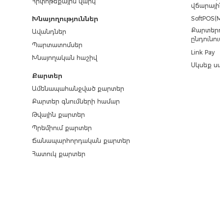
Հիփոթեքային վարկ
վճարայի
SoftPOS(M
Խնայողություններ
Քարտերո
Ավանդներ
ընդունու
Պարտատոմսեր
Link Pay
Խնայողական հաշիվ
Սկսեք ս
Քարտեր
Ամենապահանջված քարտեր
Քարտեր գնումների համար
Թվային քարտեր
Պրեմիում քարտեր
Ճանապարհորդական քարտեր
Հատուկ քարտեր