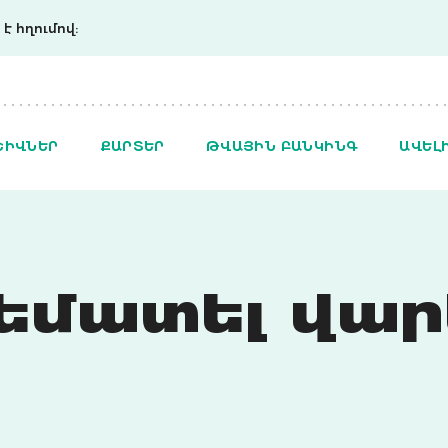
է հղումով:
ՇԻՎՆԵՐ
ՔԱՐՏԵՐ
ԹՎԱՅԻՆ ԲԱՆԿԻՆԳ
ԱՎԵԼ
եմատել վար