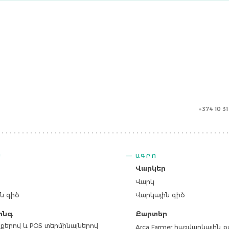
+374 10 3
Ս
ԱԳՐՈ
ր
Վարկեր
Վարկ
ն գիծ
Վարկային գիծ
ինգ
Քարտեր
քերով և POS տերմինալներով
Arca Farmer հաշվարկային 