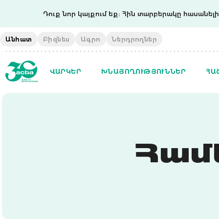
Դուք նոր կայքում եք: Հին տարբերակը հասանելի 
Անհատ
Բիզնես
Ագրո
Ներդրողներ
ՎԱՐԿԵՐ
ԽՆԱՅՈՂՈՒԹՅՈՒՆՆԵՐ
ՀԱ
Համ