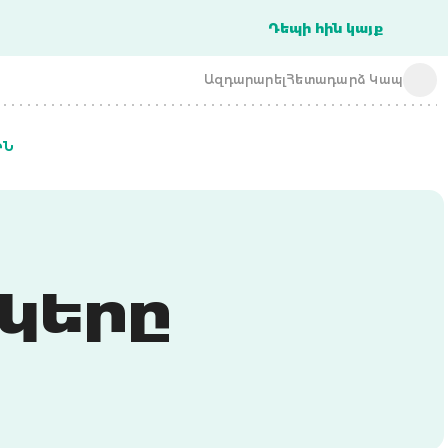
Դեպի հին կայք
Ազդարարել
Հետադարձ Կապ
ԻՆ
acba digital
acba digital
կերը