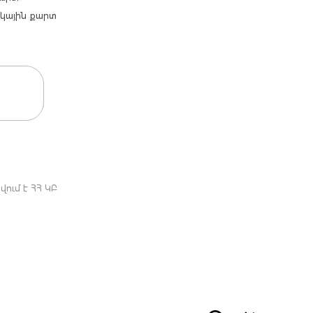
արկային քարտ
ում է ՀՀ ԿԲ