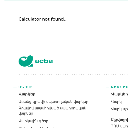
Calculator not found...
ԱՆՀԱՏ
ԲԻԶՆԵ
Վարկեր
Վարկե
Առանց գրավի սպառողական վարկեր
Վարկ
Գրավով ապահովված սպառողական
Վարկայի
վարկեր
Էքվայր
Վարկային գծեր
ՀԴՄ սար