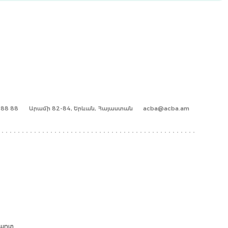
1 88 88
Արամի 82-84, Երևան, Հայաստան
acba@acba.am
քարտ