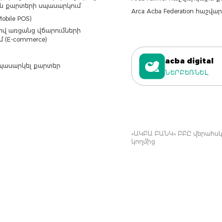
ն քարտերի սպասարկում
Arca Acba Federation հաշվ
obile POS)
վ առցանց վճարումների
մ (E-commerce)
acba digital
պասարկել քարտեր
ՆԵՐԲԵՌՆԵԼ
«ԱԿԲԱ ԲԱՆԿ» ԲԲԸ վերահսկվ
կողմից