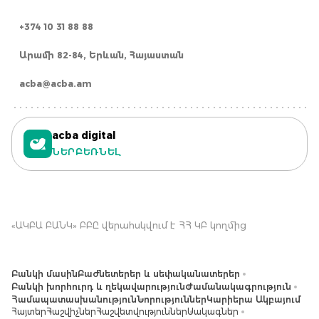
+374 10 31 88 88
Արամի 82-84, Երևան, Հայաստան
acba@acba.am
acba digital
ՆԵՐԲԵՌՆԵԼ
«ԱԿԲԱ ԲԱՆԿ» ԲԲԸ վերահսկվում է ՀՀ ԿԲ կողմից
Բանկի մասին
Բաժնետերեր և սեփականատերեր
Բանկի խորհուրդ և ղեկավարություն
Ժամանակագրություն
Համապատասխանություն
Նորություններ
Կարիերա Ակբայում
Հայտեր
Հաշվիչներ
Հաշվետվություններ
Սակագներ